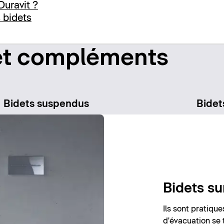
Duravit ?
s bidets
 et compléments
Bidets suspendus
Bide
Bidets su
Ils sont pratiqu
d'évacuation se 