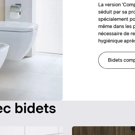
La version 'Com
séduit par sa pr
spécialement pou
même dans les pet
nécessaire de re
hygiénique après 
Bidets com
ec bidets