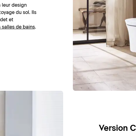
 leur design
toyage du sol. Ils
idet et
s salles de bains
.
Version 