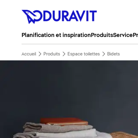
Planification et inspiration
Produits
Service
P
Accueil
Produits
Espace toilettes
Bidets