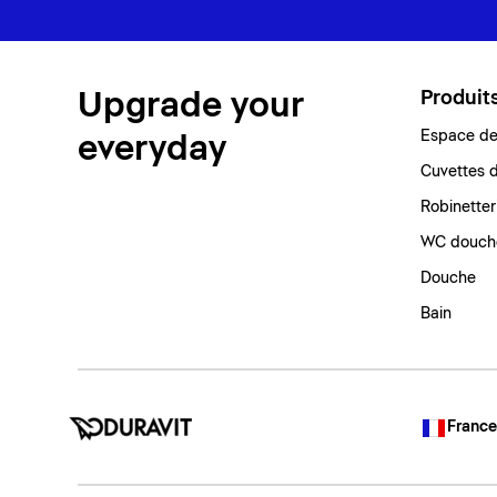
Upgrade your
Produit
Espace de 
everyday
Cuvettes d
Robinetter
WC douch
Douche
Bain
France