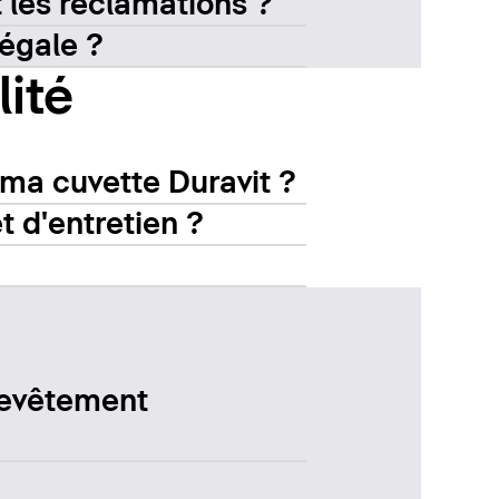
t les réclamations ?
légale ?
ité
ma cuvette Duravit ?
t d'entretien ?
revêtement