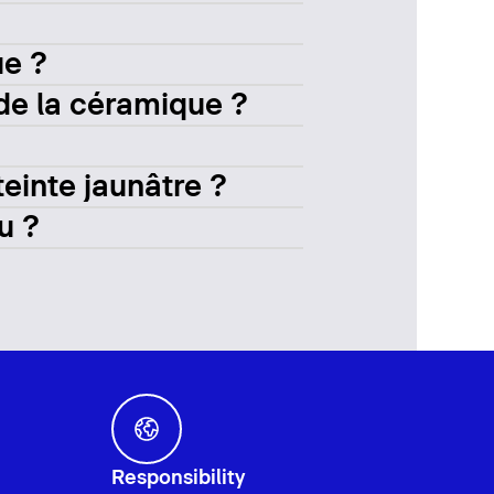
ue ?
 de la céramique ?
teinte jaunâtre ?
u ?
Responsibility