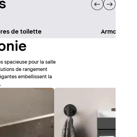
s
res de toilette
Armoires de 
onie
s spacieuse pour la salle
olutions de rangement
égantes embellissent la
.