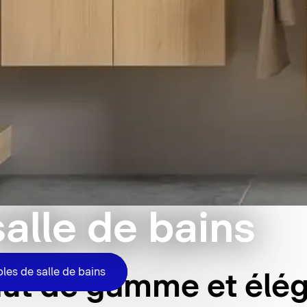
alle de bains
bles de salle de bains
ut de gamme et élé