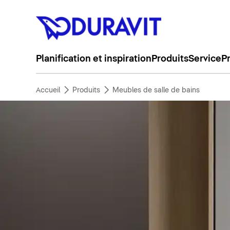
Planification et inspiration
Produits
Service
P
Accueil
Produits
Meubles de salle de bains