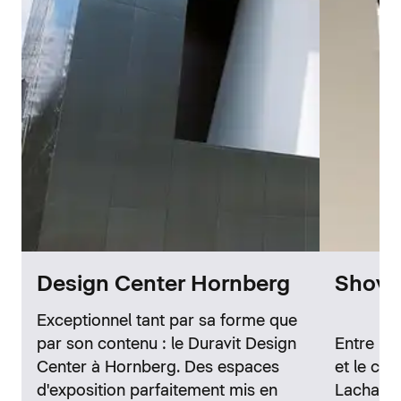
Design Center Hornberg
Showr
Exceptionnel tant par sa forme que
par son contenu : le Duravit Design
Entre la 
Center à Hornberg. Des espaces
et le cél
d'exposition parfaitement mis en
Lachaise,