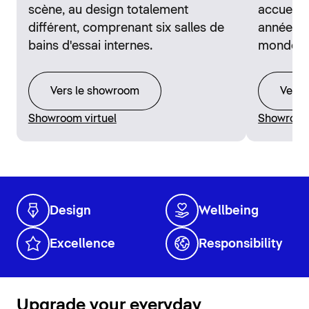
scène, au design totalement
accueill
différent, comprenant six salles de
années d
bains d'essai internes.
monde en
Vers le showroom
Vers 
Showroom virtuel
Showroom 
Design
Wellbeing
Excellence
Responsibility
Upgrade your everyday