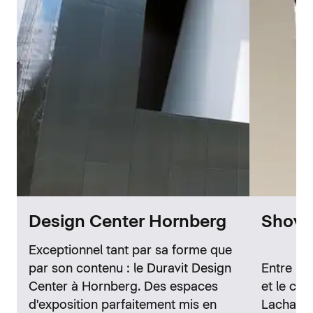
Design Center Hornberg
Showr
Exceptionnel tant par sa forme que
par son contenu : le Duravit Design
Entre la 
Center à Hornberg. Des espaces
et le cél
d'exposition parfaitement mis en
Lachaise,