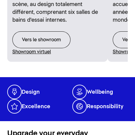
scène, au design totalement
accueill
différent, comprenant six salles de
années d
bains d'essai internes.
monde en
Vers le showroom
Vers 
Showroom virtuel
Showroom 
Design
Wellbeing
Excellence
Responsibility
Upgrade your everyday