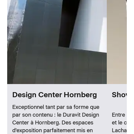
Design Center Hornberg
Showr
Exceptionnel tant par sa forme que
par son contenu : le Duravit Design
Entre la 
Center à Hornberg. Des espaces
et le cél
d'exposition parfaitement mis en
Lachaise,