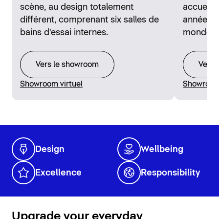
scène, au design totalement
accueill
différent, comprenant six salles de
années d
bains d'essai internes.
monde en
Vers le showroom
Vers 
Showroom virtuel
Showroom 
Design
Wellbeing
Excellence
Responsibility
Upgrade your everyday