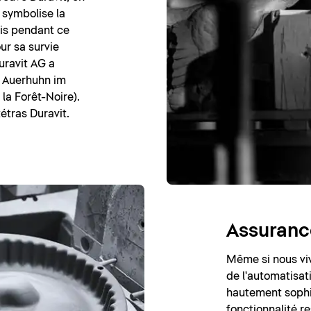
 symbolise la
ais pendant ce
ur sa survie
uravit AG a
n Auerhuhn im
la Forêt-Noire).
étras Duravit.
Assurance
Même si nous viv
de l'automatisati
hautement sophi
fonctionnalité r