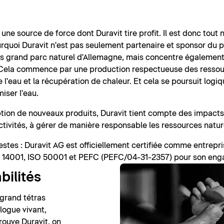
 une source de force dont Duravit tire profit. Il est donc tout
rquoi Duravit n'est pas seulement partenaire et sponsor du pa
us grand parc naturel d'Allemagne, mais concentre également t
ol. Cela commence par une production respectueuse des ressour
e l'eau et la récupération de chaleur. Et cela se poursuit log
iser l'eau.
ception de nouveaux produits, Duravit tient compte des impac
activités, à gérer de manière responsable les ressources natur
estes : Duravit AG est officiellement certifiée comme entrep
SO 14001, ISO 50001 et PEFC (PEFC/04-31-2357) pour son en
bilités
 grand tétras
logue vivant,
rouve Duravit, on