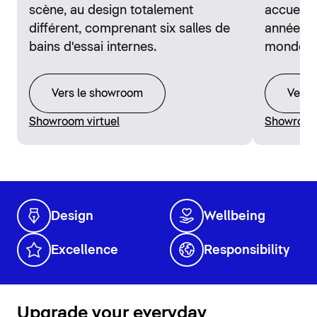
scène, au design totalement
accueill
différent, comprenant six salles de
années d
bains d'essai internes.
monde en
Vers le showroom
Vers 
Showroom virtuel
Showroom 
Design
Wellbeing
Excellence
Responsibility
Upgrade your everyday