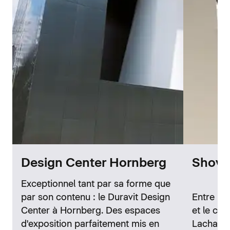
Design Center Hornberg
Showr
Exceptionnel tant par sa forme que
par son contenu : le Duravit Design
Entre la 
Center à Hornberg. Des espaces
et le cél
d'exposition parfaitement mis en
Lachaise,