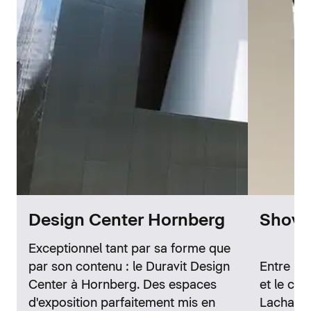
Design Center Hornberg
Showr
Exceptionnel tant par sa forme que
par son contenu : le Duravit Design
Entre la 
Center à Hornberg. Des espaces
et le cél
d'exposition parfaitement mis en
Lachaise,