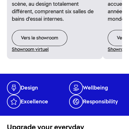
scène, au design totalement
accueill
différent, comprenant six salles de
années d
bains d'essai internes.
monde en
Vers le showroom
Vers 
Showroom virtuel
Showroom 
Design
Wellbeing
Excellence
Responsibility
Upgrade your everyday