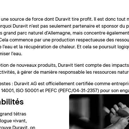
 une source de force dont Duravit tire profit. Il est donc tout
rquoi Duravit n'est pas seulement partenaire et sponsor du pa
us grand parc naturel d'Allemagne, mais concentre également t
ol. Cela commence par une production respectueuse des ressour
e l'eau et la récupération de chaleur. Et cela se poursuit log
iser l'eau.
ception de nouveaux produits, Duravit tient compte des impac
activités, à gérer de manière responsable les ressources natur
estes : Duravit AG est officiellement certifiée comme entrep
SO 14001, ISO 50001 et PEFC (PEFC/04-31-2357) pour son en
bilités
 grand tétras
logue vivant,
rouve Duravit, on