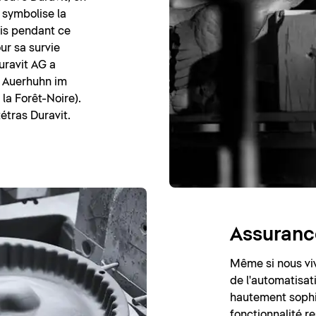
 symbolise la
ais pendant ce
ur sa survie
uravit AG a
n Auerhuhn im
la Forêt-Noire).
étras Duravit.
Assurance
Même si nous viv
de l'automatisati
hautement sophi
fonctionnalité r