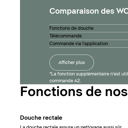
Comparaison des W
Fonctions de douche
Télécommande
Commande via l'application
Afficher plus
*La fonction supplémentaire n'est ut
commande A2.
Fonctions de no
Douche rectale
La douche rectale assure un nettoyage aussi sûr