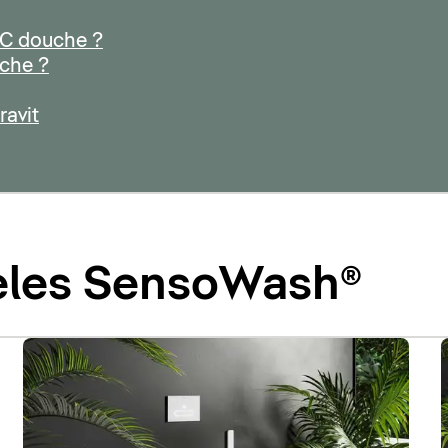
C douche ?
uche ?
avit
èles SensoWash®