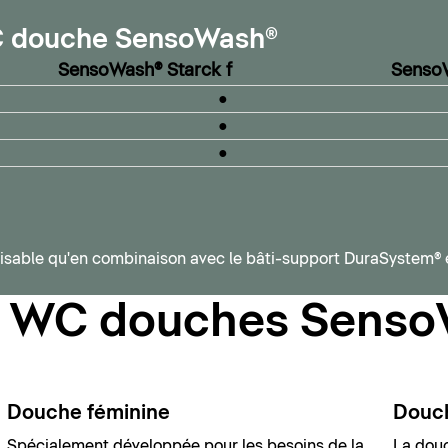
C douche SensoWash®
SensoWash® Starck f
SensoW
●
●
●
ilisable qu'en combinaison avec le bâti-support DuraSystem® 
s WC douches Sens
Douche féminine
Douch
Spécialement développée pour les besoins de la
La douc