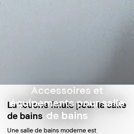
Accessoires et
équipements pour salle
La touche finale pour la salle
de bains
de bains
Une salle de bains moderne est