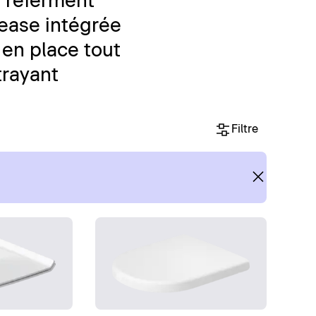
e referment
lease intégrée
 en place tout
trayant
Filtre