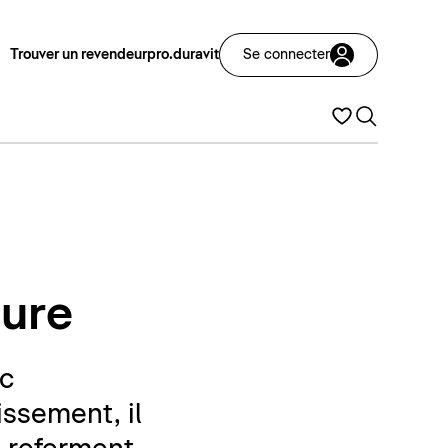
Trouver un revendeur
pro.duravit
Se connecter
ture
ec
issement, il