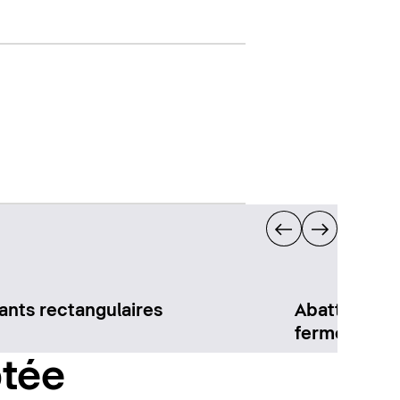
ants rectangulaires
Abattants a
fermeture
ptée