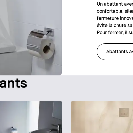
Un abattant ave
confortable, sil
fermeture innova
évite la chute sa
Pour fermer, il s
Abattants a
tants