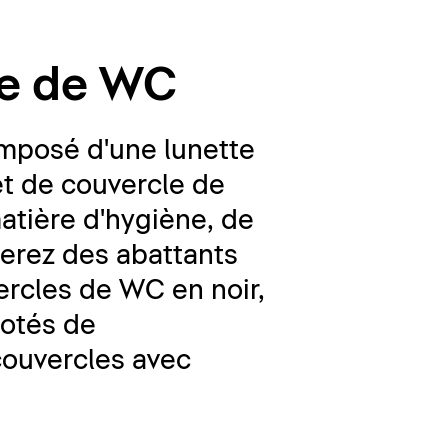
tte de WC
mposé d'une lunette
et de couvercle de
atière d'hygiène, de
verez des abattants
vercles de WC en noir,
dotés de
couvercles avec