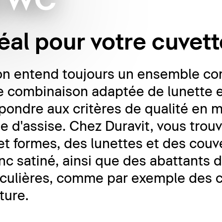
e WC
déal pour votre cuve
on entend toujours un ensemble co
ne combinaison adaptée de lunette 
pondre aux critères de qualité en m
e d'assise. Chez Duravit, vous trou
s et formes, des lunettes et des cou
nc satiné, ainsi que des abattants 
ticulières, comme par exemple des 
ture.