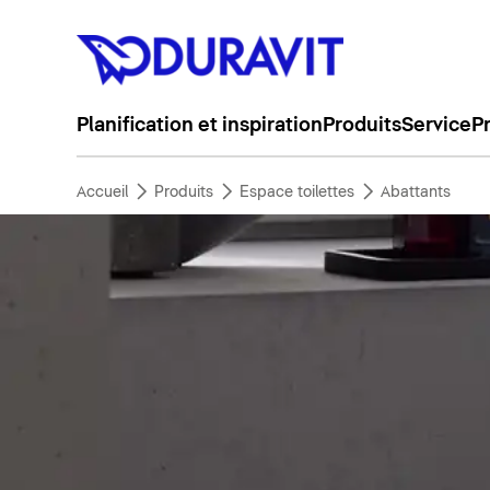
Planification et inspiration
Produits
Service
P
Accueil
Produits
Espace toilettes
Abattants