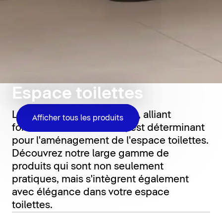
Espace toilettes
Le choix des bons produits, alliant
Afficher tous les produits
fonctionnalité et confort, est déterminant
pour l'aménagement de l'espace toilettes.
Découvrez notre large gamme de
produits qui sont non seulement
pratiques, mais s'intègrent également
avec élégance dans votre espace
toilettes.