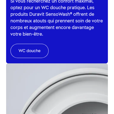
Si vous recherchez un confort maximal,
optez pour un WC douche pratique. Les
produits Duravit SensoWash® offrent de
nombreux atouts qui prennent soin de votre
corps et augmentent encore davantage
votre bien-être.
WC douche