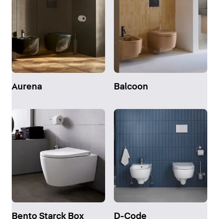
Aurena
Balcoon
Bento Starck Box
D-Code