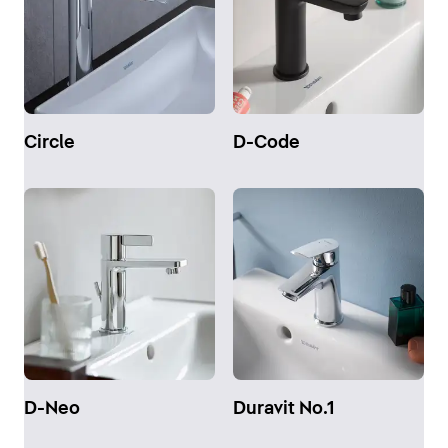
Circle
D-Code
D-Neo
Duravit No.1