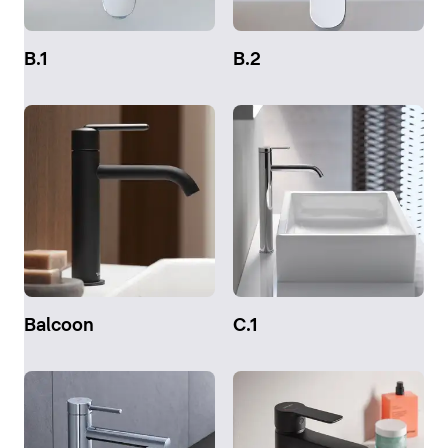
B.1
B.2
Balcoon
C.1