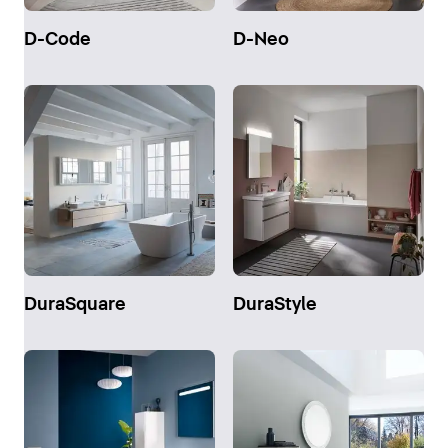
D-Code
D-Neo
DuraSquare
DuraStyle