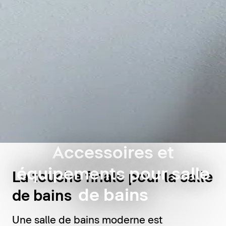
Accessoires et
équipements pour salle
La touche finale pour la salle
de bains
de bains
Une salle de bains moderne est