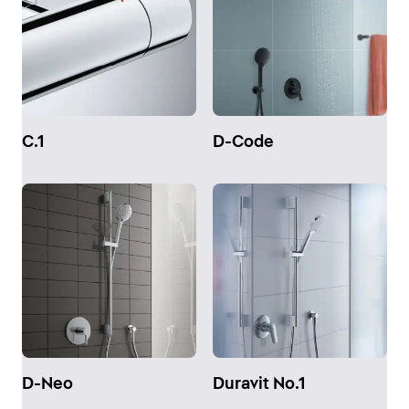
C.1
D-Code
D-Neo
Duravit No.1