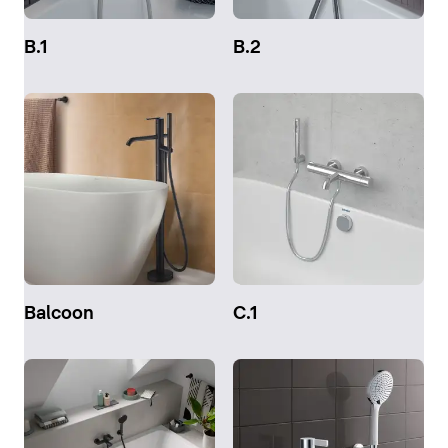
B.1
B.2
Balcoon
C.1