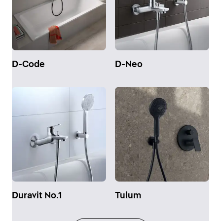
D-Code
D-Neo
Duravit No.1
Tulum