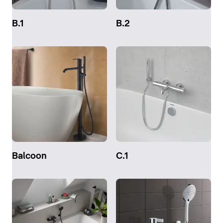
B.1
B.2
Balcoon
C.1