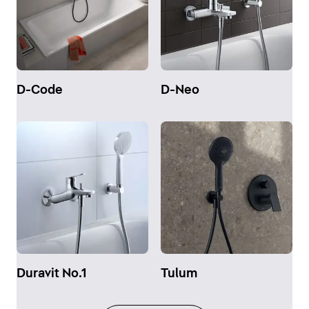
D-Code
D-Neo
Duravit No.1
Tulum