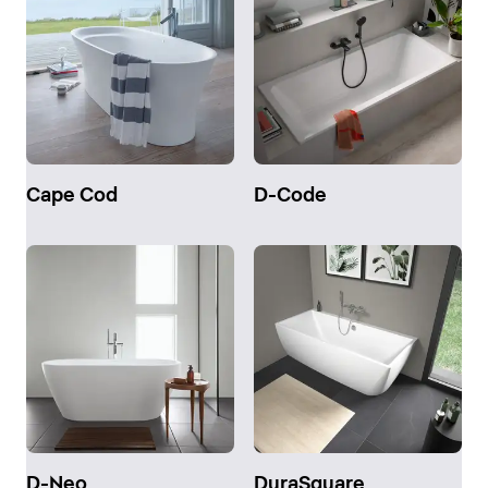
Cape Cod
D-Code
D-Neo
DuraSquare