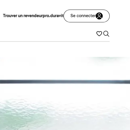
Trouver un revendeur
pro.duravit
Se connecter