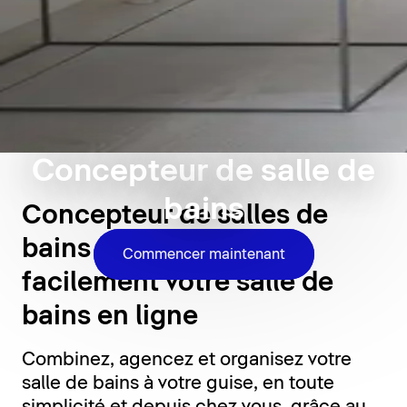
Concepteur de salle de
bains
Concepteur de salles de
bains 3D : concevez
Commencer maintenant
facilement votre salle de
bains en ligne
Combinez, agencez et organisez votre
salle de bains à votre guise, en toute