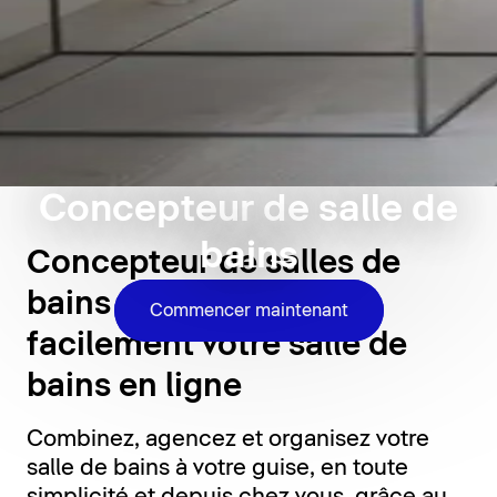
Concepteur de salle de
bains
Concepteur de salles de
bains 3D : concevez
Commencer maintenant
facilement votre salle de
bains en ligne
Combinez, agencez et organisez votre
salle de bains à votre guise, en toute