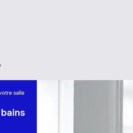
s
otre salle
 bains