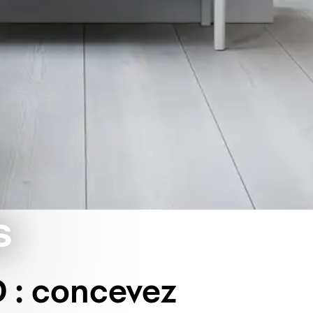
s
D : concevez