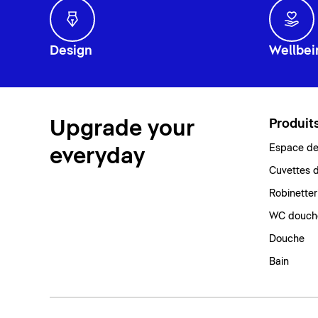
Design
Wellbei
Upgrade your
Produit
Espace de 
everyday
Cuvettes d
Robinetter
WC douch
Douche
Bain