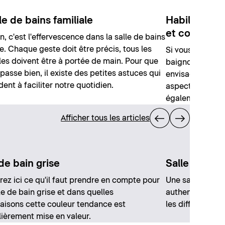
le de bains familiale
Habiller une
et conseils 
n, c'est l'effervescence dans la salle de bains
le. Chaque geste doit être précis, tous les
Si vous souhait
les doivent être à portée de main. Pour que
baignoire dans 
 passe bien, il existe des petites astuces qui
envisager un ha
dent à faciliter notre quotidien.
aspect esthétique
également le ne
Afficher tous les articles
de bain grise
Salle de bai
ez ici ce qu'il faut prendre en compte pour
Une salle de ba
le de bain grise et dans quelles
authentique et 
isons cette couleur tendance est
les différentes
lièrement mise en valeur.