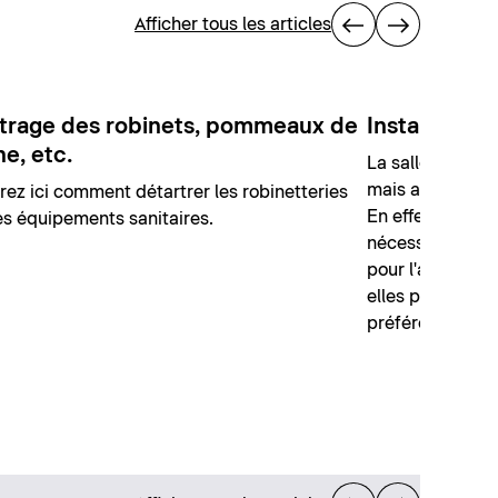
Afficher tous les articles
trage des robinets, pommeaux de
Installer un 
e, etc.
La salle de bain
mais aussi une 
ez ici comment détartrer les robinetteries
En effet, les sa
es équipements sanitaires.
nécessitent cert
pour l'ameublem
elles peuvent d
préférées.