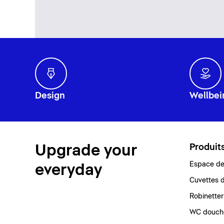
Design
Wellbei
Upgrade your
Produit
Espace de 
everyday
Cuvettes d
Robinetter
WC douch