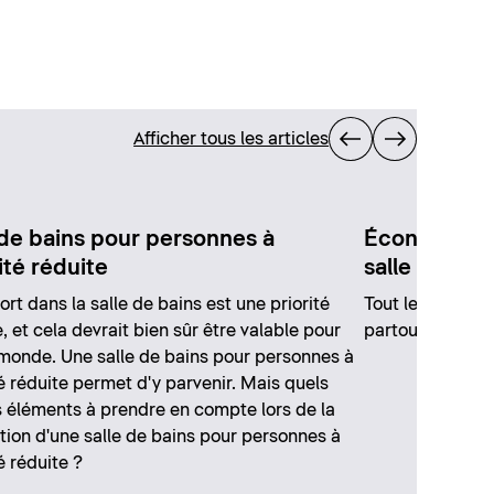
Afficher tous les articles
 de bains pour personnes à
Économiser l
ité réduite
salle de bai
ort dans la salle de bains est une priorité
Tout le monde pe
, et cela devrait bien sûr être valable pour
partout et à tou
 monde. Une salle de bains pour personnes à
é réduite permet d'y parvenir. Mais quels
s éléments à prendre en compte lors de la
ion d'une salle de bains pour personnes à
é réduite ?