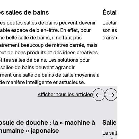
s salles de bains
Éclairage da
s petites salles de bains peuvent devenir
L'éclairage dans
table espace de bien-être. En effet, pour
son aspect fonc
e belle salle de bains, il ne faut pas
transforme la pi
airement beaucoup de mètres carrés, mais
out de bons produits et des idées créatives
tites salles de bains. Les solutions pour
 salles de bains peuvent agrandir
ement une salle de bains de taille moyenne à
 de manière intelligente et astucieuse.
Afficher tous les articles
psule de douche : la « machine à
Salle de bai
 humaine » japonaise
La salle de bain