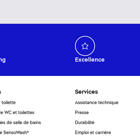
ng
Excellence
s
Services
toilette
Assistance technique
e WC et toilettes
Presse
ies de salle de bains
Durabilité
e SensoWash®
Emploi et carrière