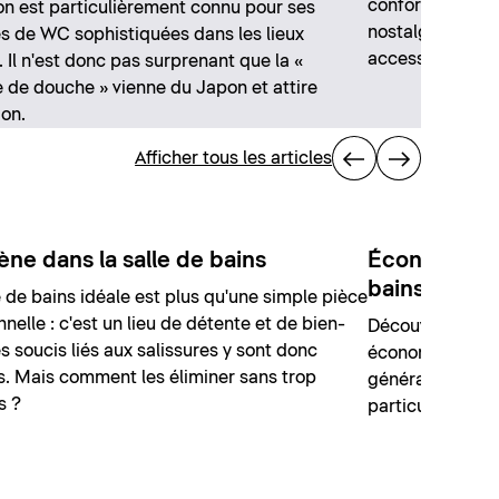
confort moderne
n est particulièrement connu pour ses
nostalgique grâ
s de WC sophistiquées dans les lieux
accessoires sél
. Il n'est donc pas surprenant que la «
 de douche » vienne du Japon et attire
ion.
Afficher tous les articles
ène dans la salle de bains
Économiser l
bains
e de bains idéale est plus qu'une simple pièce
nnelle : c'est un lieu de détente et de bien-
Découvrez nos 1
es soucis liés aux salissures y sont donc
économiser de l'
. Mais comment les éliminer sans trop
général et avec
s ?
particulier.