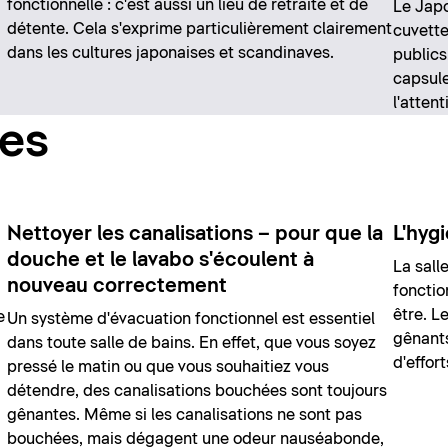
fonctionnelle : c'est aussi un lieu de retraite et de
Le Japo
détente. Cela s'exprime particulièrement clairement
cuvette
dans les cultures japonaises et scandinaves.
publics
capsule
l'attent
ces
Nettoyer les canalisations – pour que la
L'hygi
douche et le lavabo s'écoulent à
La sall
nouveau correctement
fonctio
être. L
e
Un système d'évacuation fonctionnel est essentiel
gênants
dans toute salle de bains. En effet, que vous soyez
d'effort
pressé le matin ou que vous souhaitiez vous
détendre, des canalisations bouchées sont toujours
gênantes. Même si les canalisations ne sont pas
bouchées, mais dégagent une odeur nauséabonde,