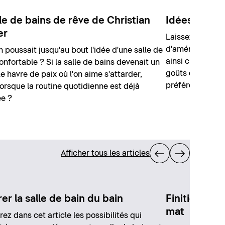
lle de bains de rêve de Christian
Idées pour l
er
Laissez-vous in
d'aménagement d
on poussait jusqu'au bout l'idée d'une salle de
ainsi créer la s
onfortable ? Si la salle de bains devenait un
goûts et vos en
le havre de paix où l'on aime s'attarder,
préférés de man
rsque la routine quotidienne est déjà
e ?
Afficher tous les articles
er la salle de bain du bain
Finitions ma
mat
ez dans cet article les possibilités qui