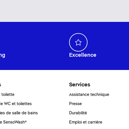
ng
Excellence
s
Services
toilette
Assistance technique
e WC et toilettes
Presse
ies de salle de bains
Durabilité
e SensoWash®
Emploi et carrière