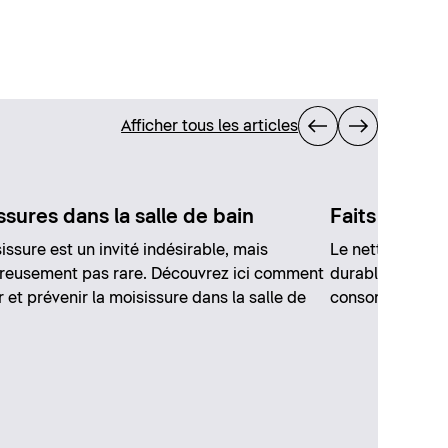
Afficher tous les articles
ssures dans la salle de bain
Faits sur le
issure est un invité indésirable, mais
Le nettoyage à l
reusement pas rare. Découvrez ici comment
durablement le 
r et prévenir la moisissure dans la salle de
consommation de