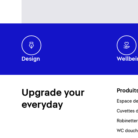
Design
Wellbei
Upgrade your
Produit
Espace de 
everyday
Cuvettes d
Robinetter
WC douch