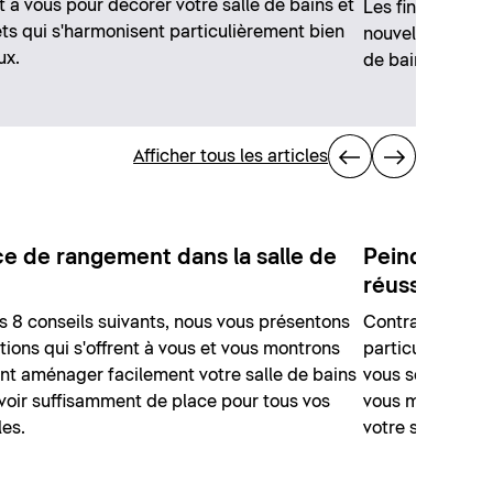
nt à vous pour décorer votre salle de bains et
Les finitions m
ets qui s'harmonisent particulièrement bien
nouvelles possi
ux.
de bains.
Afficher tous les articles
e de rangement dans la salle de
Peindre la s
réussir votr
s 8 conseils suivants, nous vous présentons
Contrairement a
utions qui s'offrent à vous et vous montrons
particularités d
 aménager facilement votre salle de bains
vous souhaitez 
avoir suffisamment de place pour tous vos
vous montrons 
les.
votre salle de b