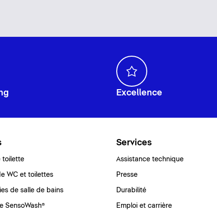
ng
Excellence
s
Services
toilette
Assistance technique
e WC et toilettes
Presse
ies de salle de bains
Durabilité
e SensoWash®
Emploi et carrière