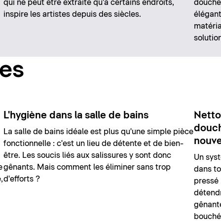
qui ne peut être extraite qu'à certains endroits,
douche 
inspire les artistes depuis des siècles.
élégant
matéria
solutio
ces
L'hygiène dans la salle de bains
Netto
douch
La salle de bains idéale est plus qu'une simple pièce
nouve
fonctionnelle : c'est un lieu de détente et de bien-
être. Les soucis liés aux salissures y sont donc
Un syst
e
gênants. Mais comment les éliminer sans trop
dans to
,
d'efforts ?
pressé 
détendr
gênante
bouché