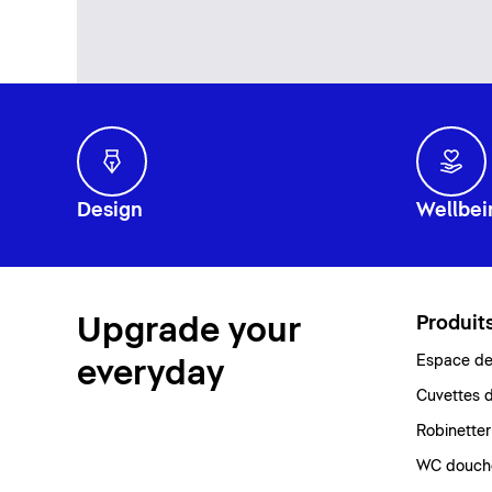
Design
Wellbei
Upgrade your
Produit
Espace de 
everyday
Cuvettes d
Robinetter
WC douch