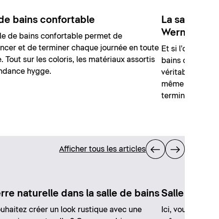
 de bains confortable
La salle de 
Werner
le de bains confortable permet de
cer et de terminer chaque journée en toute
Et si l'on poussa
. Tout sur les coloris, les matériaux assortis
bains confortabl
endance hygge.
véritable havre 
même lorsque la
terminée ?
Afficher tous les articles
rre naturelle dans la salle de bains
Salle de bai
uhaitez créer un look rustique avec une
Ici, vous pouvez