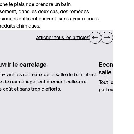
che le plaisir de prendre un bain.
sement, dans les deux cas, des remèdes
simples suffisent souvent, sans avoir recours
roduits chimiques.
Afficher tous les articles
vrir le carrelage
Économiser l
salle de bai
uvrant les carreaux de la salle de bain, il est
e de réaménager entièrement celle-ci à
Tout le monde pe
 coût et sans trop d'efforts.
partout et à tou