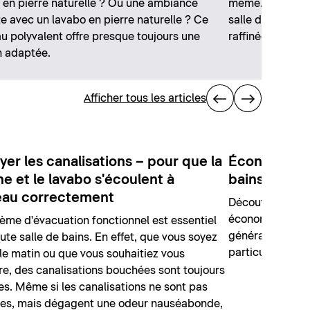
en pierre naturelle ? Ou une ambiance
même. Nous vou
e avec un lavabo en pierre naturelle ? Ce
salle de bain vo
u polyvalent offre presque toujours une
raffinée.
n adaptée.
Afficher tous les articles
yer les canalisations – pour que la
Économiser l
e et le lavabo s'écoulent à
bains
au correctement
Découvrez nos 1
économiser de l'
ème d'évacuation fonctionnel est essentiel
général et avec
ute salle de bains. En effet, que vous soyez
particulier.
le matin ou que vous souhaitiez vous
e, des canalisations bouchées sont toujours
s. Même si les canalisations ne sont pas
es, mais dégagent une odeur nauséabonde,